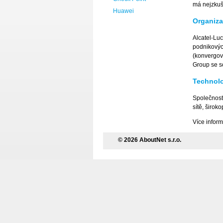
má nejzkuše
Huawei
Organiz
Alcatel-Luc
podnikových
(konvergov
Group se so
Technol
Společnost 
sítě, širok
Více infor
© 2026 AboutNet s.r.o.