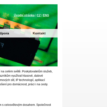
Úvodní stránka
|
CZ
|
ENG
dpora
Kontakt
í na celém světě. Poskytovatelům služeb,
kazníkům využívat hlasové, datové
vých sítí, IP technologií, aplikací
šení pro domácnost, práci i na cesty.
rem s celosvětovým dosahem. Společnost