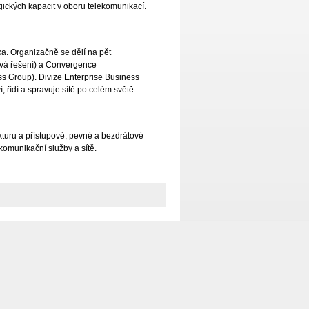
gických kapacit v oboru telekomunikací.
ka. Organizačně se dělí na pět
tová řešení) a Convergence
ss Group). Divize Enterprise Business
 řídí a spravuje sítě po celém světě.
ekturu a přístupové, pevné a bezdrátové
 komunikační služby a sítě.