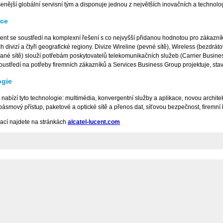
nější globální servisní tým a disponuje jednou z největších inovačních a technolo
ace
ent se soustředí na komplexní řešení s co nejvyšší přidanou hodnotou pro zákazní
 divizí a čtyři geografické regiony. Divize Wireline (pevné sítě), Wireless (bezdrá
ané sítě) slouží potřebám poskytovatelů telekomunikačních služeb (Carrier Busine
ustředí na potřeby firemních zákazníků a Services Business Group projektuje, staví,
ogie
nabízí tyto technologie: multimédia, konvergentní služby a aplikace, novou archit
opásmový přístup, paketové a optické sítě a přenos dat, síťovou bezpečnost, firemní
mací najdete na stránkách
alcatel-lucent.com