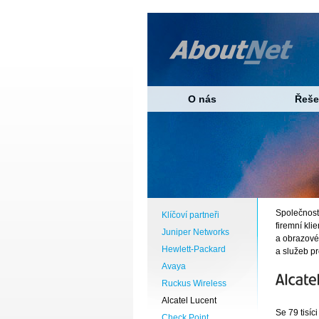
O nás
Řeše
Společnos
Klíčoví partneři
firemní kl
Juniper Networks
a obrazové 
Hewlett-Packard
a služeb pr
Avaya
Ruckus Wireless
Alcatel Lucent
Se 79 tisí
Check Point