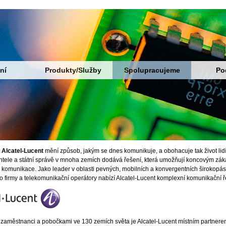
ní
Produkty/Služby
Spolupracujeme
Po
t
Alcatel-Lucent
mění způsob, jakým se dnes komunikuje, a obohacuje tak život lid
ientele a státní správě v mnoha zemích dodává řešení, která umožňují koncovým zá
komunikace. Jako leader v oblasti pevných, mobilních a konvergentních širokopásmo
o firmy a telekomunikační operátory nabízí Alcatel-Lucent komplexní komunikační ře
ci zaměstnanci a pobočkami ve 130 zemích světa je Alcatel-Lucent místním partne